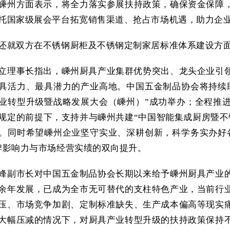
嵊州方面表示，将全力落实参展扶持政策，确保资金保障
托国家级展会平台拓宽销售渠道、抢占市场机遇，助力企
还就双方在不锈钢厨柜及不锈钢定制家居标准体系建设方
立理事长指出，嵊州厨具产业集群优势突出、龙头企业引
具活力、最具潜力的产业高地。中国五金制品协会将持续
业转型升级暨战略发展大会（嵊州）”
成功举办；全程推
规定的前提下，支持并与嵊州共建“中国智能集成厨房暨不
。同时希望嵊州企业坚守实业、深耕创新，科学务实办好
牌影响力与市场经营实绩的双向提升。
峰副市长对中国五金制品协会长期以来给予嵊州厨具产业
余年发展，已成为全市无可替代的支柱特色产业，当前行
压、市场竞争加剧、定制标准缺失、生产成本偏高等现实
大幅压减的情况下，对厨具产业转型升级的扶持政策保持