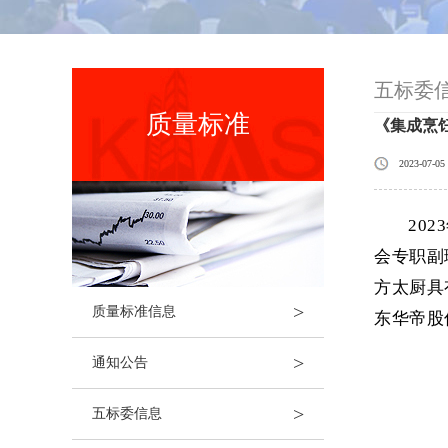
五标委
质量标准
《集成烹
2023-07-05
20
会专职副
方太厨具
>
质量标准信息
东华帝股
>
通知公告
>
五标委信息