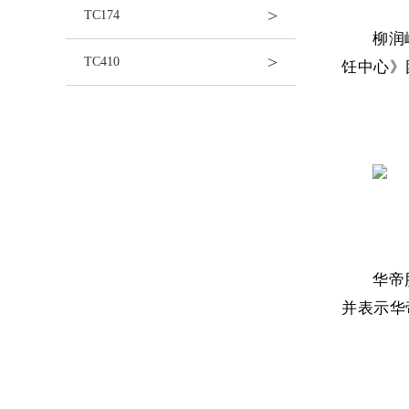
>
TC174
柳润
>
TC410
饪中心》
华帝
并表示华